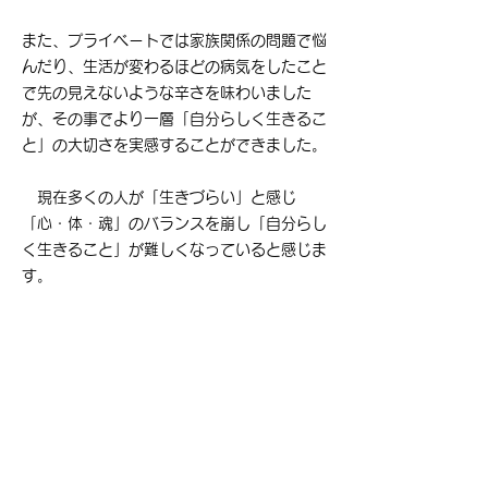
また、プライベートでは家族関係の問題で悩
んだり、生活が変わるほどの病気をしたこと
で先の見えないような辛さを味わいました
が、その事でより一層「自分らしく生きるこ
と」の大切さを実感することができました。
現在多くの人が「生きづらい」と感じ
「心・体・魂」のバランスを崩し「自分らし
く生きること」が難しくなっていると感じま
す。
長年の看護師としての経験と知識、様々なス
ピリチュアル及び
セラピースキルを使い、誰
もが自分らしい人生を送り、生きることの喜
びを感じられるようなお手伝いをしたいと思
っています。
あなたも他の誰でもない「自分自身」を楽し